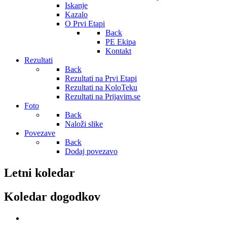
Iskanje
Kazalo
O Prvi Etapi
Back
PE Ekipa
Kontakt
Rezultati
Back
Rezultati na Prvi Etapi
Rezultati na KoloTeku
Rezultati na Prijavim.se
Foto
Back
Naloži slike
Povezave
Back
Dodaj povezavo
Letni koledar
Koledar dogodkov