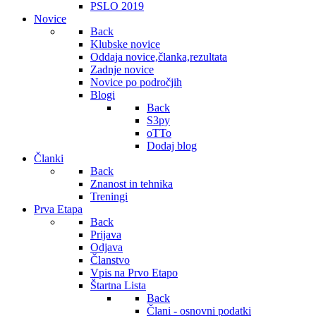
PSLO 2019
Novice
Back
Klubske novice
Oddaja novice,članka,rezultata
Zadnje novice
Novice po področjih
Blogi
Back
S3py
oTTo
Dodaj blog
Članki
Back
Znanost in tehnika
Treningi
Prva Etapa
Back
Prijava
Odjava
Članstvo
Vpis na Prvo Etapo
Štartna Lista
Back
Člani - osnovni podatki