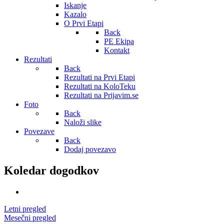
Iskanje
Kazalo
O Prvi Etapi
Back
PE Ekipa
Kontakt
Rezultati
Back
Rezultati na Prvi Etapi
Rezultati na KoloTeku
Rezultati na Prijavim.se
Foto
Back
Naloži slike
Povezave
Back
Dodaj povezavo
Koledar dogodkov
Letni pregled
Mesečni pregled