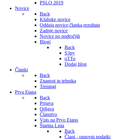
PSLO 2019
Novice
Back
Klubske novice
Oddaja novice,članka,rezultata
Zadnje novice
Novice po področjih
Blogi
Back
S3py
oTTo
Dodaj blog
Članki
Back
Znanost in tehnika
Treningi
Prva Etapa
Back
Prijava
Odjava
Članstvo
Vpis na Prvo Etapo
Štartna Lista
Back
Člani - osnovni podatki