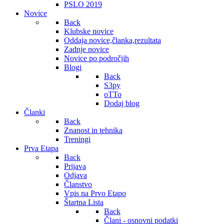
PSLO 2019
Novice
Back
Klubske novice
Oddaja novice,članka,rezultata
Zadnje novice
Novice po področjih
Blogi
Back
S3py
oTTo
Dodaj blog
Članki
Back
Znanost in tehnika
Treningi
Prva Etapa
Back
Prijava
Odjava
Članstvo
Vpis na Prvo Etapo
Štartna Lista
Back
Člani - osnovni podatki