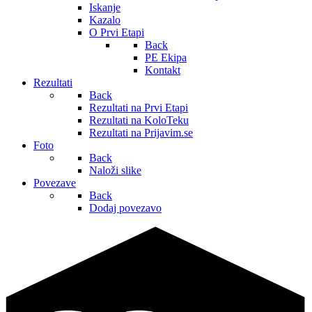
Iskanje
Kazalo
O Prvi Etapi
Back
PE Ekipa
Kontakt
Rezultati
Back
Rezultati na Prvi Etapi
Rezultati na KoloTeku
Rezultati na Prijavim.se
Foto
Back
Naloži slike
Povezave
Back
Dodaj povezavo